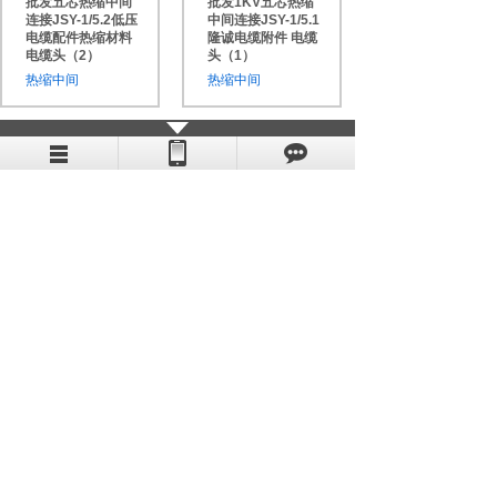
批发五芯热缩中间
批发1KV五芯热缩
连接JSY-1/5.2低压
中间连接JSY-1/5.1
电缆配件热缩材料
隆诚电缆附件 电缆
电缆头（2）
头（1）
热缩中间
热缩中间
1
上一页
下一页
共 4 条 共 1 页
网站首页
应用方案
新闻中心
产品中心
关于我们
代理加盟
苏州隆诚冷热缩制品有限公司
苏ICP备18029390号-2