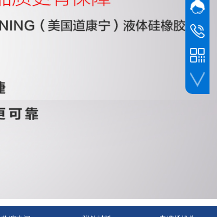
网站客
QQ
苏州隆诚
1362-15
欢迎电话
0512-63
手机扫一扫